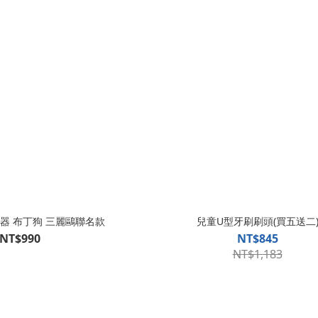
定位器 布丁狗 三麗鷗聯名款
兒童U型牙刷刷頭(買五送二
NT$990
NT$845
NT$1,183