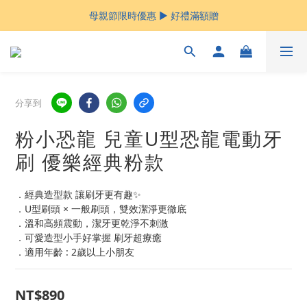
母親節限時優惠 ▶︎ 好禮滿額贈
母親節限時優惠 ▶︎ 好禮滿額贈
母親節限定$999免運 立即下單 ▶︎
粉紅超跑媽祖紀念款▶︎
分享到
母親節限時優惠 ▶︎ 好禮滿額贈
粉小恐龍 兒童U型恐龍電動牙
刷 優樂經典粉款
．經典造型款 讓刷牙更有趣✨
．U型刷頭 × 一般刷頭，雙效潔淨更徹底
．溫和高頻震動，潔牙更乾淨不刺激
．可愛造型小手好掌握 刷牙超療癒
．適用年齡 : 2歲以上小朋友
NT$890