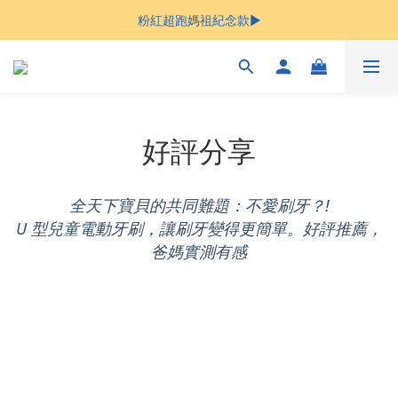
粉紅超跑媽祖紀念款▶︎
Welcome
Welcome
好評分享
全天下寶貝的共同難題：不愛刷牙？!
U 型兒童電動牙刷，讓刷牙變得更簡單。好評推薦，
爸媽實測有感