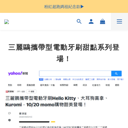
粉紅超跑媽祖紀念款▶︎
Welcome
Welcome
三麗鷗攜帶型電動牙刷甜點系列登
場！